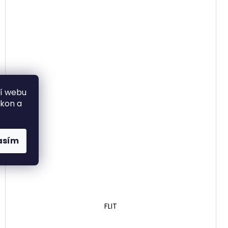
ní webu
ýkon a
asím
FLIT