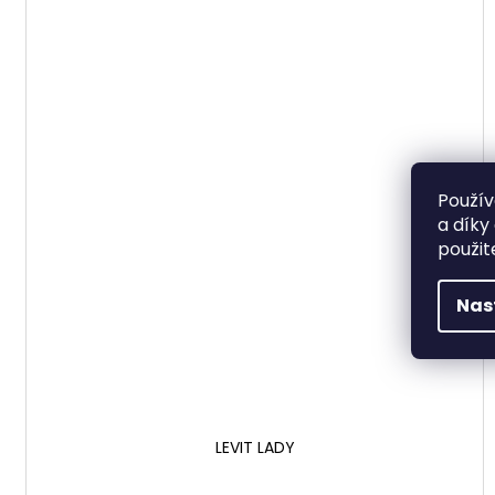
Použív
a díky
použit
Nas
LEVIT LADY