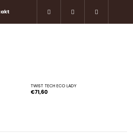
Hľadať
Prihlásenie
Nákupný
takty
košík
TWIST TECH ECO LADY
€71,60
Nasledujúce