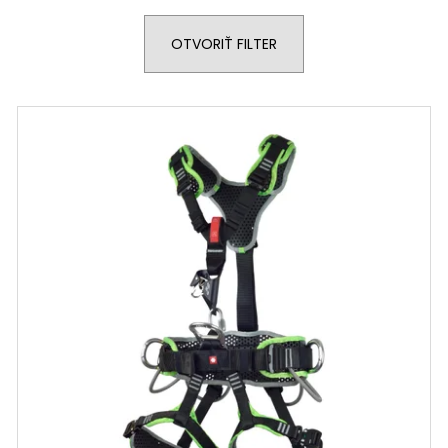
HANGBOARD ONSIGHT
HANGBOARD AP
€81,96
€55,96
OTVORIŤ FILTER