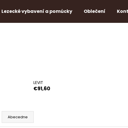
Lezecké vybavení a pomůcky
Oblečení
Kon
Čo potrebujete nájsť?
HĽADAŤ
Odporúčame
LEVIT
€91,60
Abecedne