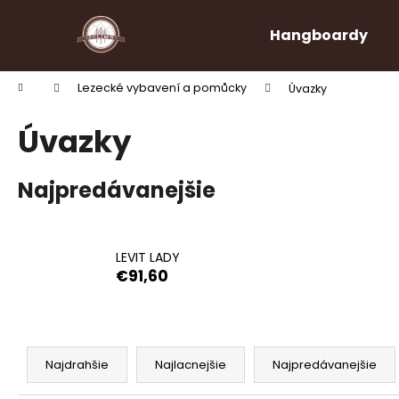
K
Prejsť
na
o
Hangboardy
obsah
Späť
Späť
š
do
do
í
Domov
Lezecké vybavení a pomůcky
Úvazky
k
obchodu
obchodu
Úvazky
Najpredávanejšie
LEVIT LADY
€91,60
R
a
Najdrahšie
Najlacnejšie
Najpredávanejšie
d