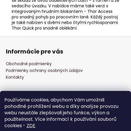
se skládá ze dvou oddělitelných částí – z ramen a ze
sedacího úvazku. V nabídce máme také verzi s
integrovaným hrudním blokantem - Thor Access
pro snadný pohyb po pracovním laně. Káždý postroj
je také nabízen s dvěmi nebo čtyřmi rychlosponami
Thor Quick pro snadné oblékání.
Z
á
Informácie pre vás
p
ä
Obchodné podmienky
t
Podmienky ochrany osobných údajov
i
Kontakty
e
Prijímame online platby
Používáme cookies, abychom Vám umožnili
pohodlné prohlížení webu a díky analýze provozu
webu neustále zlepšovali jeho funkce, výkon a
použitelnost. Více informací k používání souborů
cookies
-
ZDE