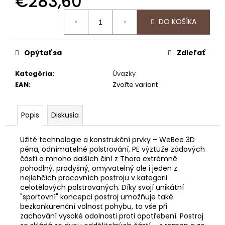
€283,60
č
a
Jednotková
DO KOŠÍKA
m
cena:
e
Opýtať sa
Zdieľať
CAMPUS
BOARD
Kategória
:
Úvazky
EAN
:
Zvoľte variant
€5,20
Popis
Diskusia
Užité technologie a konstrukční prvky – WeBee 3D
pěna, odnímatelné polstrování, PE výztuže zádových
částí a mnoho dalších činí z Thora extrémně
pohodlný, prodyšný, omyvatelný ale i jeden z
nejlehčích pracovních postroju v kategorii
celotělových polstrovaných. Díky svojí unikátní
"sportovní" koncepci postroj umožňuje také
bezkonkurenční volnost pohybu, to vše při
zachování vysoké odolnosti proti opotřebení. Postroj