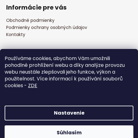
á
Informácie pre vás
p
ä
Obchodné podmienky
t
Podmienky ochrany osobných údajov
i
Kontakty
e
Prijímame online platby
Používáme cookies, abychom Vám umožnili
pohodlné prohlížení webu a díky analýze provozu
webu neustále zlepšovali jeho funkce, výkon a
použitelnost. Více informací k používání souborů
cookies
-
ZDE
Facebook
Nastavenie
Vytvoril Shoptet
Súhlasím
Copyright 2026
to CLIMB s.r.o.
. Všetky práva vyhradené.