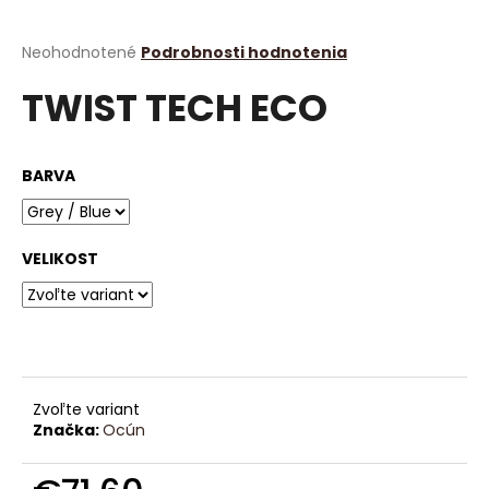
á
j
Priemerné
Neohodnotené
Podrobnosti hodnotenia
hodnotenie
s
TWIST TECH ECO
produktu
ť
je
?
0,0
z
BARVA
5
hviezdičiek.
HĽADAŤ
VELIKOST
O
d
p
Zvoľte variant
o
Značka:
Ocún
r
ú