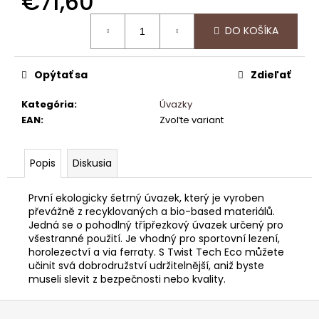
€71,60
č
a
Jednotková
DO KOŠÍKA
m
cena:
e
Opýtať sa
Zdieľať
HANGBOARD
APPROACH
Kategória
:
Úvazky
EAN
:
Zvoľte variant
€55,96
Popis
Diskusia
První ekologicky šetrný úvazek, který je vyroben
převážně z recyklovaných a bio-based materiálů.
Jedná se o pohodlný třípřezkový úvazek určený pro
všestranné použití. Je vhodný pro sportovní lezení,
horolezectví a via ferraty. S Twist Tech Eco můžete
učinit svá dobrodružství udržitelnější, aniž byste
museli slevit z bezpečnosti nebo kvality.
Z