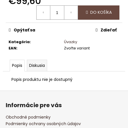
€99,60
č
a
Jednotková
DO KOŠÍKA
m
cena:
e
Opýtať sa
Zdieľať
HANGBOARD
CRIMP
Kategória
:
Úvazky
TRAVEL
EAN
:
Zvoľte variant
€33,96
Popis
Diskusia
Popis produktu nie je dostupný
Z
á
Informácie pre vás
p
ä
Obchodné podmienky
t
Podmienky ochrany osobných údajov