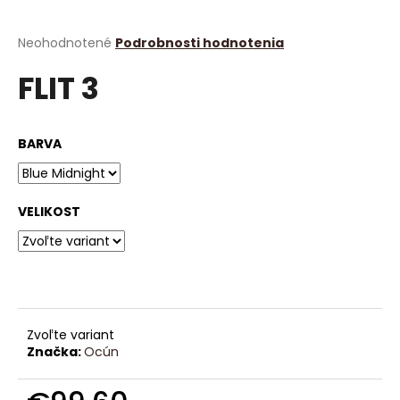
á
j
Priemerné
Neohodnotené
Podrobnosti hodnotenia
hodnotenie
s
FLIT 3
produktu
ť
je
?
0,0
z
BARVA
5
hviezdičiek.
HĽADAŤ
VELIKOST
O
d
p
Zvoľte variant
o
Značka:
Ocún
r
ú