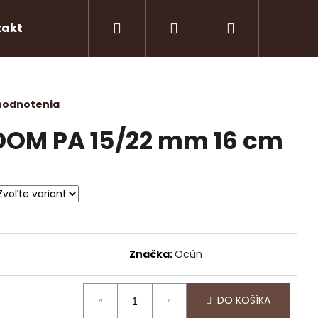
Hľadať
Prihlásenie
Nákupný
takty
košík
hodnotenia
OM PA 15/22 mm 16 cm
Značka:
Ocún
Nasledujúce
DO KOŠÍKA