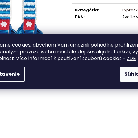
HANGBOARD ONSIGHT
HANGBOARD AP
cena:
€81,96
€55,96
Kategória
:
Expresk
EAN
:
Zvoľte 
áme cookies, abychom Vám umožnili pohodlné prohlíže
 analýze provozu webu neustále zlepšovali jeho funkce, v
elnost. Více informací k používání souborů cookies
-
ZDE
tavenie
Súhl