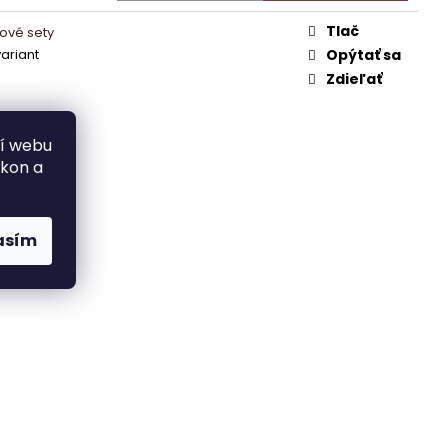
PROACH
Tlač
ové sety
variant
Opýtať sa
Zdieľať
ní webu
ýkon a
asím