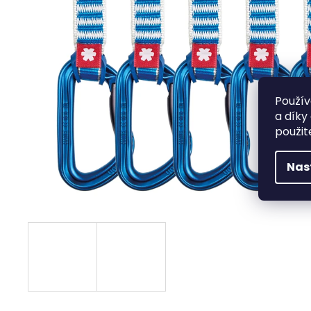
HANGBOARD CRUX
€77,96
Použív
a díky
použit
Nas