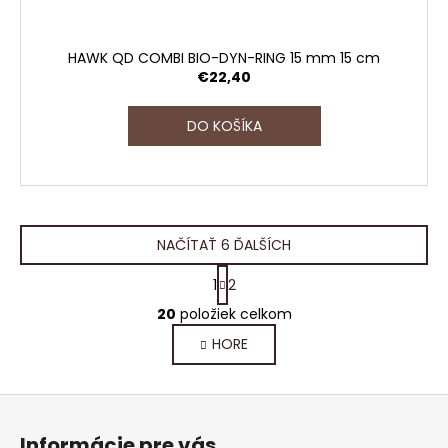
HAWK QD COMBI BIO-DYN-RING 15 mm 15 cm
€22,40
DO KOŠÍKA
NAČÍTAŤ 6 ĎALŠÍCH
S
1
2
t
O
r
20
položiek celkom
v
á
HORE
l
n
k
á
o
d
Z
v
a
a
á
c
Informácie pre vás
n