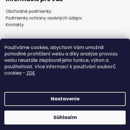
p
i
i
e
ä
e
Obchodné podmienky
p
t
Podmienky ochrany osobných údajov
r
i
Kontakty
v
e
k
y
Prijímame online platby
v
Používáme cookies, abychom Vám umožnili
ý
pohodlné prohlížení webu a díky analýze provozu
p
webu neustále zlepšovali jeho funkce, výkon a
i
použitelnost. Více informací k používání souborů
s
cookies
-
ZDE
u
Facebook
Nastavenie
Vytvoril Shoptet
Súhlasím
Copyright 2026
to CLIMB s.r.o.
. Všetky práva vyhradené.