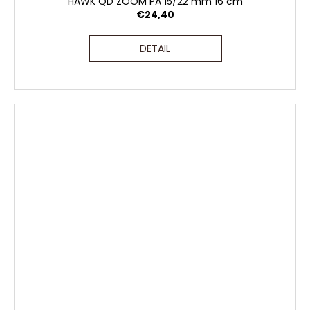
HAWK QD ZOOM PA 15/22 mm 16 cm
€24,40
DETAIL