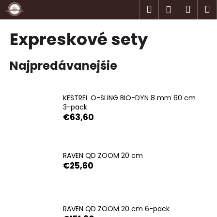
K
Prejsť
Hľadať
Náku
M
Prihlásen
na
o
obsah
Späť
Späť
košík
š
Expreskové sety
í
Č
k
Najpredávanejšie
o
p
o
KESTREL O-SLING BIO-DYN 8 mm 60 cm
t
3-pack
r
€63,60
e
b
u
RAVEN QD ZOOM 20 cm
j
€25,60
e
t
e
RAVEN QD ZOOM 20 cm 6-pack
n