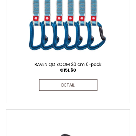
č
d
v
a
u
m
k
e
t
o
POWER
v
POWDER
€5,16
RAVEN QD ZOOM 20 cm 6-pack
€151,60
DETAIL