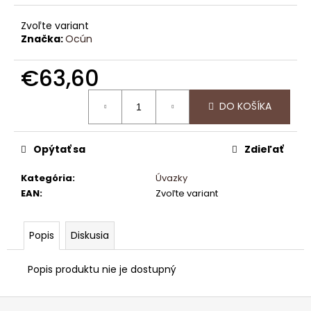
č
a
Zvoľte variant
m
Značka:
Ocún
e
€63,60
CAMPUS
Jednotková
BOARD
DO KOŠÍKA
cena:
€5,20
Opýtať sa
Zdieľať
Kategória
:
Úvazky
EAN
:
Zvoľte variant
Popis
Diskusia
Popis produktu nie je dostupný
Z