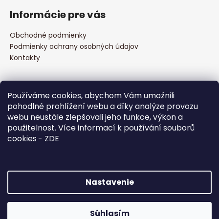
á
Informácie pre vás
p
ä
Obchodné podmienky
t
Podmienky ochrany osobných údajov
i
Kontakty
e
Prijímame online platby
Používáme cookies, abychom Vám umožnili
pohodlné prohlížení webu a díky analýze provozu
webu neustále zlepšovali jeho funkce, výkon a
použitelnost. Více informací k používání souborů
cookies
-
ZDE
Facebook
Nastavenie
Vytvoril Shoptet
Súhlasím
Copyright 2026
to CLIMB s.r.o.
. Všetky práva vyhradené.