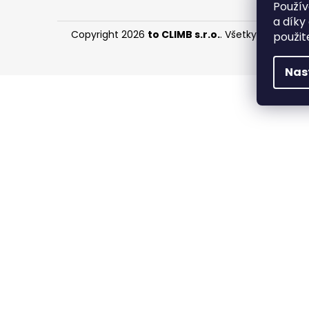
HANGBOARD CRUX
Použív
a díky
€77,96
Copyright 2026
to CLIMB s.r.o.
. Všetky práva vyh
použit
Nas