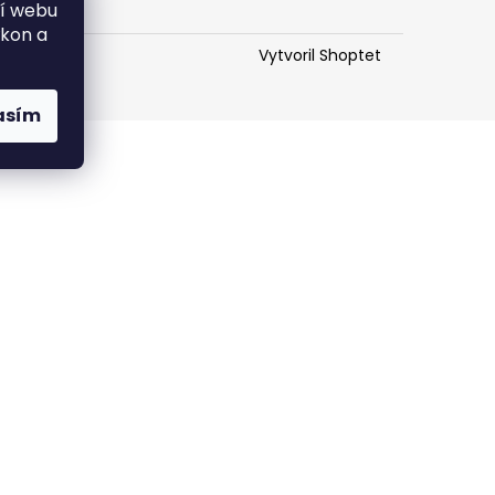
PROACH
ní webu
ýkon a
Vytvoril Shoptet
asím