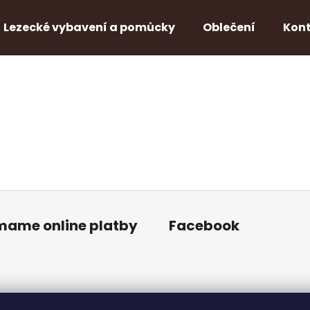
Lezecké vybavení a pomůcky
Oblečení
Kon
Čo potrebujete nájsť?
HĽADAŤ
Odporúčame
ímame online platby
Facebook