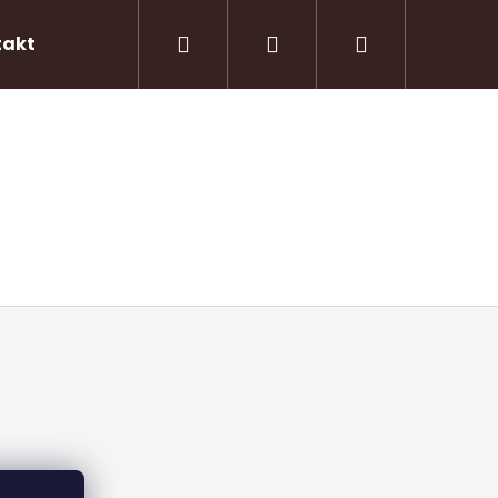
Hľadať
Prihlásenie
Nákupný
takty
košík
Nasledujúce