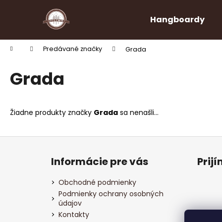
K
Prejsť
na
o
Hangboardy
obsah
Späť
Späť
š
do
do
í
Domov
Predávané značky
Grada
k
obchodu
obchodu
Grada
Žiadne produkty značky
Grada
sa nenašli...
Z
á
Informácie pre vás
Prij
p
ä
Obchodné podmienky
t
Podmienky ochrany osobných
údajov
i
Kontakty
e