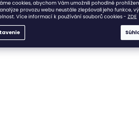
HANGBOARD ONSIGHT
HANGBOARD AP
áme cookies, abychom Vám umožnili pohodlné prohlíže
 analýze provozu webu neustále zlepšovali jeho funkce, v
€81,96
€55,96
radené.
elnost. Více informací k používání souborů cookies
-
ZDE
tavenie
Súhl