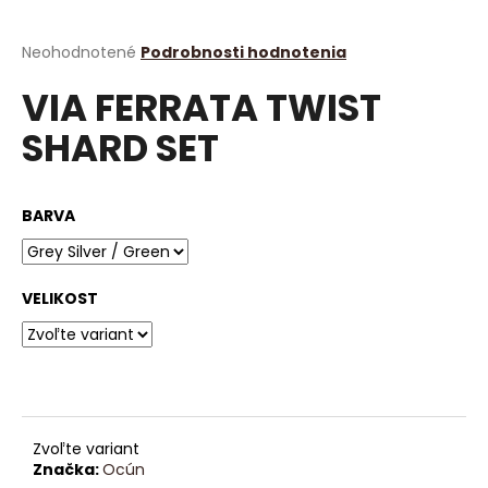
á
j
Priemerné
Neohodnotené
Podrobnosti hodnotenia
hodnotenie
s
VIA FERRATA TWIST
produktu
ť
je
SHARD SET
?
0,0
z
5
hviezdičiek.
BARVA
HĽADAŤ
VELIKOST
O
d
p
o
r
Zvoľte variant
ú
Značka:
Ocún