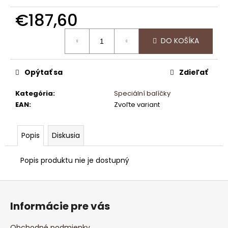
č
a
€187,60
m
Jednotková
e
DO KOŠÍKA
cena:
CAMPUS
Opýtať sa
Zdieľať
BOARD
€5,20
Kategória
:
Speciální balíčky
EAN
:
Zvoľte variant
Popis
Diskusia
Popis produktu nie je dostupný
Z
á
Informácie pre vás
p
ä
Obchodné podmienky