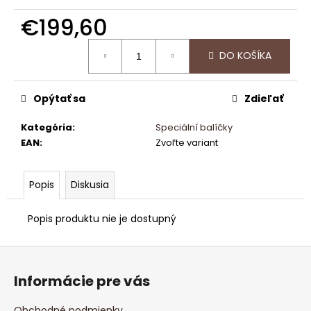
č
a
€199,60
m
Jednotková
e
DO KOŠÍKA
cena:
HANGBOARD
Opýtať sa
Zdieľať
THE
CRIMP
Kategória
:
Speciální balíčky
€53,96
EAN
:
Zvoľte variant
Popis
Diskusia
Popis produktu nie je dostupný
Z
á
Informácie pre vás
p
ä
Obchodné podmienky