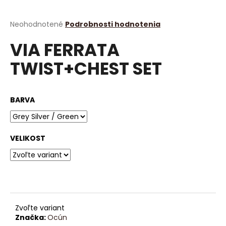
á
j
Priemerné
Neohodnotené
Podrobnosti hodnotenia
hodnotenie
s
VIA FERRATA
produktu
ť
je
TWIST+CHEST SET
?
0,0
z
5
hviezdičiek.
BARVA
HĽADAŤ
VELIKOST
O
d
p
o
r
Zvoľte variant
ú
Značka:
Ocún