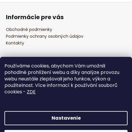
Z
á
Informácie pre vás
p
ä
Obchodné podmienky
t
Podmienky ochrany osobných údajov
i
Kontakty
e
Prijímame online platby
Používáme cookies, abychom Vám umožnili
pohodlné prohlížení webu a díky analýze provozu
webu neustále zlepšovali jeho funkce, výkon a
použitelnost. Více informací k používání souborů
cookies
-
ZDE
Facebook
Nastavenie
Vytvoril Shoptet