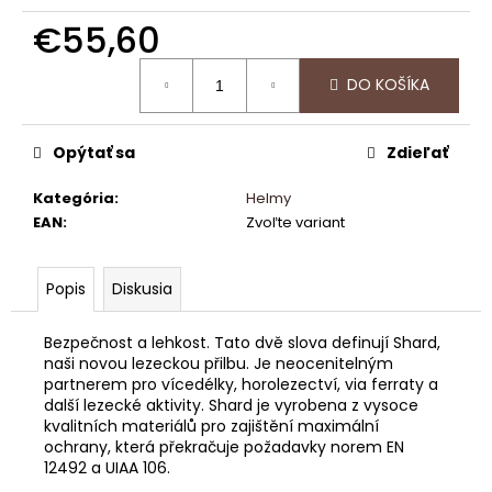
č
a
€55,60
m
Jednotková
e
DO KOŠÍKA
cena:
DÁRKOVÉ
Opýtať sa
Zdieľať
TRÉNINKOVÉ
BALENÍ
Kategória
:
Helmy
€54,36
EAN
:
Zvoľte variant
Popis
Diskusia
Bezpečnost a lehkost. Tato dvě slova definují Shard,
naši novou lezeckou přilbu. Je neocenitelným
partnerem pro vícedélky, horolezectví, via ferraty a
další lezecké aktivity. Shard je vyrobena z vysoce
kvalitních materiálů pro zajištění maximální
ochrany, která překračuje požadavky norem EN
12492 a UIAA 106.