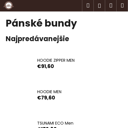
K
Prejsť
Hľadať
Náku
M
Prihlásen
na
o
obsah
Späť
Späť
košík
š
Pánské bundy
í
Č
k
Najpredávanejšie
o
p
o
t
HOODIE ZIPPER MEN
€91,60
r
e
b
u
HOODIE MEN
j
€79,60
e
t
e
TSUNAMI ECO Men
n