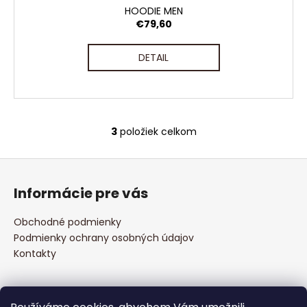
HOODIE MEN
€79,60
DETAIL
3
položiek celkom
O
v
Z
l
á
á
Informácie pre vás
d
p
a
ä
Obchodné podmienky
c
t
Podmienky ochrany osobných údajov
i
i
Kontakty
e
e
p
r
v
Prijímame online platby