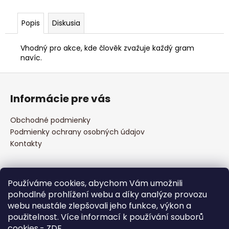
č
a
m
Popis
Diskusia
e
Vhodný pro akce, kde člověk zvažuje každý gram
navíc.
DÁRKOVÉ
TRÉNINKOVÉ
Z
BALENÍ
á
€54,36
Informácie pre vás
p
ä
Obchodné podmienky
t
Podmienky ochrany osobných údajov
i
Kontakty
e
Prijímame online platby
Používáme cookies, abychom Vám umožnili
pohodlné prohlížení webu a díky analýze provozu
webu neustále zlepšovali jeho funkce, výkon a
použitelnost. Více informací k používání souborů
cookies
-
ZDE