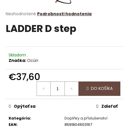
á
j
Priemerné
Neohodnotené
Podrobnosti hodnotenia
hodnotenie
s
LADDER D step
produktu
ť
je
?
0,0
z
5
hviezdičiek.
Skladom
Značka:
Ocún
HĽADAŤ
€37,60
Jednotková
DO KOŠÍKA
cena:
O
d
p
Opýtať sa
Zdieľať
o
r
Kategória
:
Doplňky a příslušenství
ú
EAN
:
8591804603167