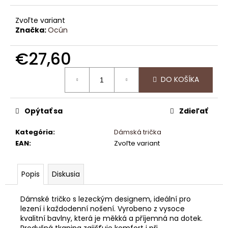
č
a
Zvoľte variant
m
Značka:
Ocún
e
€27,60
HANGBOARD
Jednotková
CRUX
DO KOŠÍKA
cena:
€77,96
Opýtať sa
Zdieľať
Kategória
:
Dámská trička
EAN
:
Zvoľte variant
Popis
Diskusia
Dámské tričko s lezeckým designem, ideální pro
lezení i každodenní nošení. Vyrobeno z vysoce
kvalitní bavlny, která je měkká a příjemná na dotek.
Prodyšná tkanina zajišťuje komfort i při