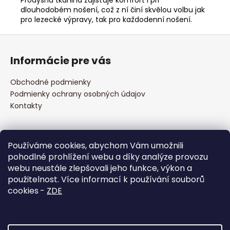
dlouhodobém nošení, což z ní činí skvělou volbu jak
pro lezecké výpravy, tak pro každodenní nošení.
Z
á
Informácie pre vás
p
ä
Obchodné podmienky
t
Podmienky ochrany osobných údajov
i
Kontakty
e
Prijímame online platby
Používáme cookies, abychom Vám umožnili
pohodlné prohlížení webu a díky analýze provozu
webu neustále zlepšovali jeho funkce, výkon a
použitelnost. Více informací k používání souborů
cookies
-
ZDE
Facebook