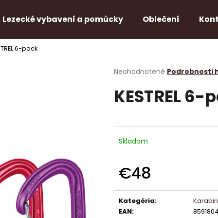
Lezecké vybavení a pomůcky
Oblečení
Kon
STREL 6-pack
Čo potrebujete nájsť?
Priemerné
Neohodnotené
Podrobnosti 
hodnotenie
KESTREL 6-
produktu
HĽADAŤ
je
0,0
z
5
Odporúčame
hviezdičiek.
Skladom
€48
Jednotková
cena:
Kategória
:
Karabin
EAN
:
859180