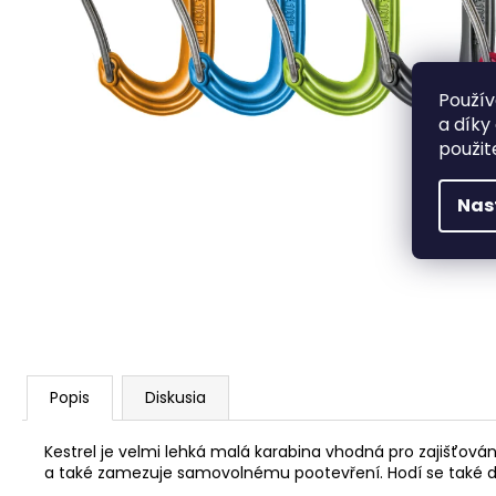
HANGBOARD CRUX
€77,96
Použív
a díky
použit
Nas
Popis
Diskusia
Kestrel je velmi lehká malá karabina vhodná pro zajišťován
a také zamezuje samovolnému pootevření. Hodí se také d