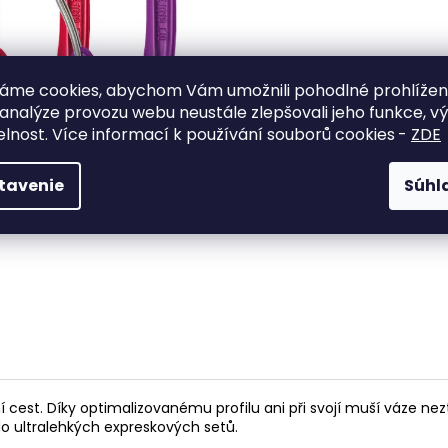
HANGBOARD ONSIGHT
HANGBOARD AP
€81,96
€55,96
áme cookies, abychom Vám umožnili pohodlné prohlíže
 analýze provozu webu neustále zlepšovali jeho funkce, v
elnost. Více informací k používání souborů cookies
-
ZDE
tavenie
Súhl
í cest. Díky optimalizovanému profilu ani při svojí muší váze ne
o ultralehkých expreskových setů.