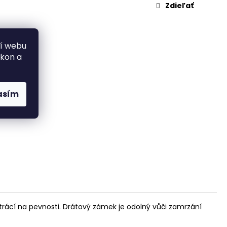
PROACH
Zdieľať
ní webu
ýkon a
asím
ztrácí na pevnosti. Drátový zámek je odolný vůči zamrzání