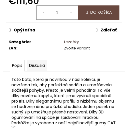
€111,60
č
a
Jednotková
DO KOŠÍKA
m
cena:
e
Opýtať sa
Zdieľať
POWER
POWDER
Kategória
:
Lezečky
EAN
:
Zvoľte variant
€5,16
Popis
Diskusia
Tato bota, která je novinkou v naší kolekci, je
navržena tak, aby perfektně seděla a umožňovala
složitější pohyby. Přesto je velmi pohodlná! To vše
díky novému kopytu, které jsme vyvinuli speciálně
pro Iris. Díky elegantnímu profilu a nízkému objemu
se hodí zejména pro úzká chodidla. Jeden pásek na
suchý zip umožňuje přesné nastavení. Díky 3D
ogumování na špičce je špičkování hračkou.
Podrážka je vyrobena z naší nejpřilnavější gumy CAT