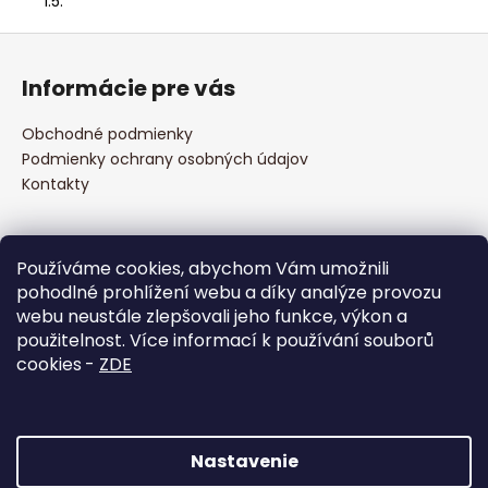
1.5.
Z
á
Informácie pre vás
p
ä
Obchodné podmienky
t
Podmienky ochrany osobných údajov
i
Kontakty
e
Prijímame online platby
Používáme cookies, abychom Vám umožnili
pohodlné prohlížení webu a díky analýze provozu
webu neustále zlepšovali jeho funkce, výkon a
použitelnost. Více informací k používání souborů
cookies
-
ZDE
Facebook
Nastavenie