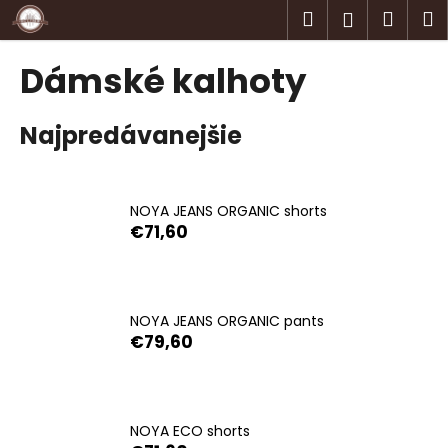
K
Prejsť
Hľadať
Náku
M
Prihlásen
na
o
obsah
Späť
Späť
košík
š
Dámské kalhoty
í
Č
k
Najpredávanejšie
o
p
o
t
NOYA JEANS ORGANIC shorts
€71,60
r
e
b
u
NOYA JEANS ORGANIC pants
j
€79,60
e
t
e
NOYA ECO shorts
n