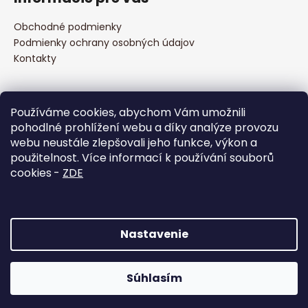
p
i
i
e
ä
e
Obchodné podmienky
p
t
Podmienky ochrany osobných údajov
r
i
Kontakty
v
e
k
y
Prijímame online platby
v
Používáme cookies, abychom Vám umožnili
ý
pohodlné prohlížení webu a díky analýze provozu
p
webu neustále zlepšovali jeho funkce, výkon a
i
použitelnost. Více informací k používání souborů
s
cookies
-
ZDE
u
Facebook
Nastavenie
Vytvoril Shoptet
Súhlasím
Copyright 2026
to CLIMB s.r.o.
. Všetky práva vyhradené.