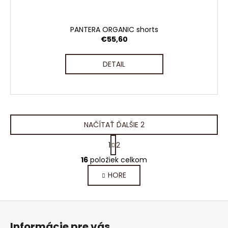
PANTERA ORGANIC shorts
€55,60
DETAIL
NAČÍTAŤ ĎALŠIE 2
S
1
2
t
O
r
16
položiek celkom
v
á
HORE
l
n
k
á
o
d
Z
v
a
a
á
c
Informácie pre vás
n