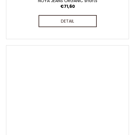
NOYA JEANS ORGANIC shorts
€71,60
DETAIL