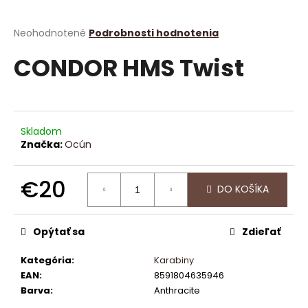
á
j
Priemerné
Neohodnotené
Podrobnosti hodnotenia
hodnotenie
s
CONDOR HMS Twist
produktu
ť
je
?
0,0
z
5
hviezdičiek.
Skladom
Značka:
Ocún
HĽADAŤ
€20
DO KOŠÍKA
Jednotková
O
cena:
Opýtať sa
Zdieľať
d
p
Kategória
:
Karabiny
o
EAN
:
8591804635946
r
Barva
:
Anthracite
ú