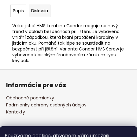
č
a
Popis
Diskusia
m
e
Velká jisticí HMS karabina Condor reaguje na nový
trend v oblasti bezpečnosti při jištění. Je vybavena
vnitřní západkou, která brání protáčení karabiny v
DÁRKOVÉ
jisticím oku. Pomáhá tak lépe se soustředit na
TRÉNINKOVÉ
bezpečnost při jištění. Varianta Condor HMS Screw je
BALENÍ
vybavena klasickým šroubovacím zámkem typu
€54,36
keylock.
Z
á
Informácie pre vás
p
ä
Obchodné podmienky
t
Podmienky ochrany osobných údajov
i
Kontakty
e
Prijímame online platby
Používáme cookies, abychom Vám umožnili