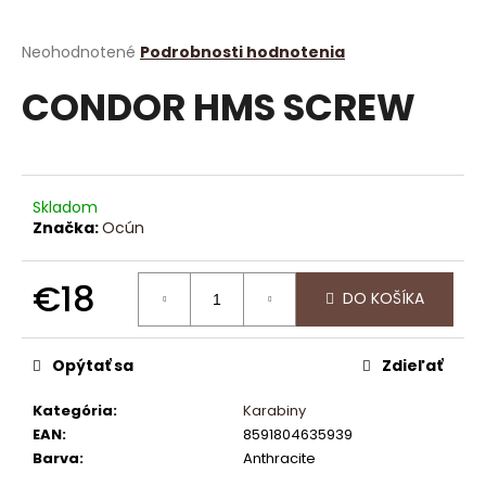
á
j
Priemerné
Neohodnotené
Podrobnosti hodnotenia
hodnotenie
s
CONDOR HMS SCREW
produktu
ť
je
?
0,0
z
5
hviezdičiek.
Skladom
Značka:
Ocún
HĽADAŤ
€18
DO KOŠÍKA
Jednotková
O
cena:
Opýtať sa
Zdieľať
d
p
Kategória
:
Karabiny
o
EAN
:
8591804635939
r
Barva
:
Anthracite
ú