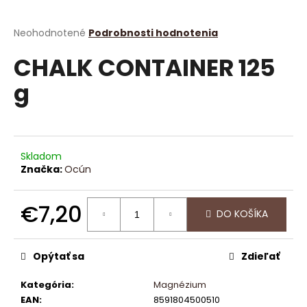
á
j
Priemerné
Neohodnotené
Podrobnosti hodnotenia
hodnotenie
s
CHALK CONTAINER 125
produktu
ť
je
g
?
0,0
z
5
hviezdičiek.
Skladom
HĽADAŤ
Značka:
Ocún
€7,20
DO KOŠÍKA
O
Jednotková
d
cena:
p
Opýtať sa
Zdieľať
o
r
Kategória
:
Magnézium
ú
EAN
:
8591804500510