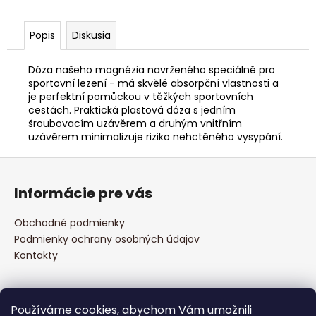
č
a
m
Popis
Diskusia
e
Dóza našeho magnézia navrženého speciálně pro
sportovní lezení - má skvělé absorpční vlastnosti a
POWER
je perfektní pomůckou v těžkých sportovních
POWDER
cestách. Praktická plastová dóza s jedním
€5,16
šroubovacím uzávěrem a druhým vnitřním
uzávěrem minimalizuje riziko nehctěného vysypání.
Z
á
Informácie pre vás
p
ä
Obchodné podmienky
t
Podmienky ochrany osobných údajov
i
Kontakty
e
Prijímame online platby
Používáme cookies, abychom Vám umožnili