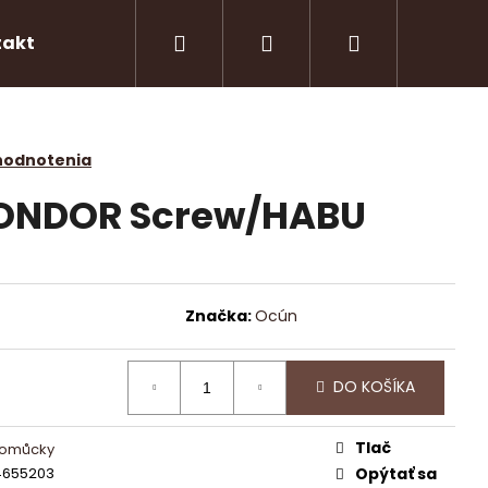
Hľadať
Prihlásenie
Nákupný
takty
košík
hodnotenia
CONDOR Screw/HABU
Značka:
Ocún
DO KOŠÍKA
Nasledujúce
Tlač
 pomůcky
4655203
Opýtať sa