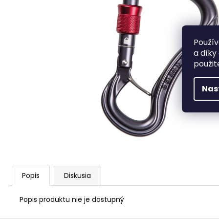
HANGBOARD CRUX
€77,96
Použív
a díky
použit
Nas
Popis
Diskusia
Popis produktu nie je dostupný