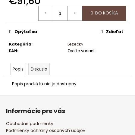
€91,60
č
a
Jednotková
DO KOŠÍKA
m
cena:
e
Opýtať sa
Zdieľať
POWER
POWDER
Kategória
:
Lezečky
EAN
:
Zvoľte variant
€5,16
Popis
Diskusia
Popis produktu nie je dostupný
Z
á
Informácie pre vás
p
ä
Obchodné podmienky
t
Podmienky ochrany osobných údajov