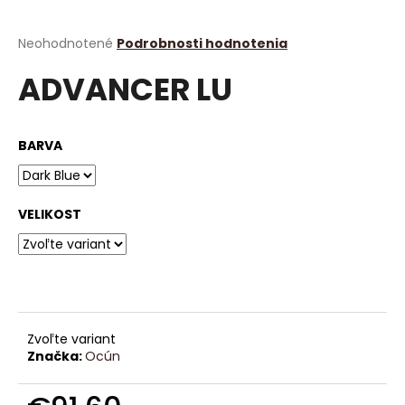
á
j
Priemerné
Neohodnotené
Podrobnosti hodnotenia
hodnotenie
s
ADVANCER LU
produktu
ť
je
?
0,0
z
BARVA
5
hviezdičiek.
HĽADAŤ
VELIKOST
O
d
p
Zvoľte variant
o
Značka:
Ocún
r
ú